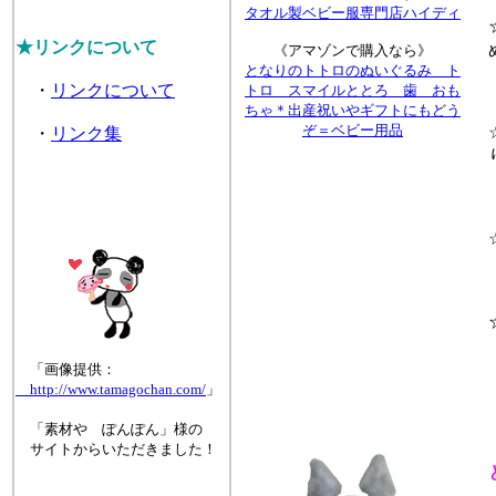
タオル製ベビー服専門店ハイディ
☆
★リンクについて
ぬ
《アマゾンで購入なら》
となりのトトロのぬいぐるみ ト
・
リンクについて
トロ スマイルととろ 歯 おも
ちゃ＊出産祝いやギフトにもどう
ぞ＝ベビー用品
☆
・
リンク集
り
☆
☆
「画像提供：
http://www.tamagochan.com/
」
「素材や ぽんぽん」様の
サイトからいただきました！