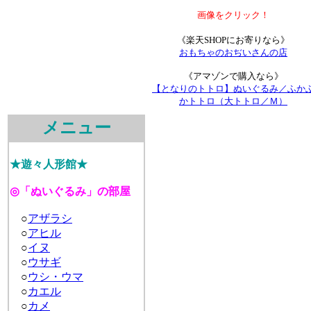
画像をクリック！
《楽天SHOPにお寄りなら》
おもちゃのおぢいさんの店
《アマゾンで購入なら》
【となりのトトロ】ぬいぐるみ／ふか
かトトロ（大トトロ／Ｍ）
メニュー
★遊々人形館★
◎「ぬいぐるみ」の部屋
○
アザラシ
○
アヒル
○
イヌ
○
ウサギ
○
ウシ・ウマ
○
カエル
○
カメ