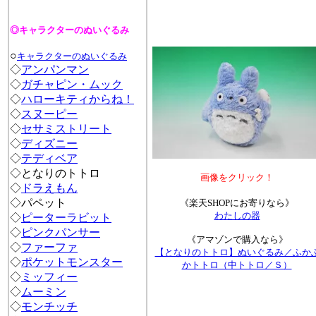
◎キャラクターのぬいぐるみ
○
キャラクターのぬいぐるみ
◇
アンパンマン
◇
ガチャピン・ムック
◇
ハローキティからね！
◇
スヌーピー
◇
セサミストリート
◇
ディズニー
◇
テディベア
◇
となりのトトロ
画像をクリック！
◇
ドラえもん
◇パペット
《楽天SHOPにお寄りなら》
わたしの器
◇
ピーターラビット
◇
ピンクパンサー
《アマゾンで購入なら》
◇
ファーファ
【となりのトトロ】ぬいぐるみ／ふか
◇
ポケットモンスター
かトトロ（中トトロ／Ｓ）
◇
ミッフィー
◇
ムーミン
◇
モンチッチ