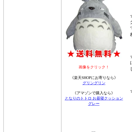
☆
ク
で
れ
☆
に
画像をクリック！
し
《楽天SHOPにお寄りなら》
グリングリン
☆
《アマゾンで購入なら》
約
となりのトトロ お昼寝クッション
グレー