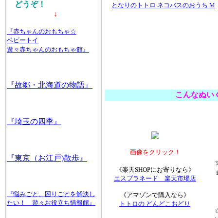
どうぞ！
となりのトトロ ネコバスのおうち M
↓
『赤ちゃんのおもちゃ☆
ベビートイ
遊々赤ちゃんのおもちゃ館』
『故郷・北海道の物語』
こんなぬい
『埼玉の四季』
画像をクリック！
『東京（お江戸)散歩』
☆
《楽天SHOPにお寄りなら》
軟
エスプラネード 楽天市場店
く
『悩みごと、困りごとを解決し
《アマゾンで購入なら》
たい！ 遊々お役立ち情報館』
トトロの どんどこおどり
☆