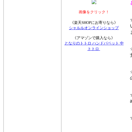
画像をクリック！
☆
《楽天SHOPにお寄りなら》
い
シャルルオンラインショップ
ま
《アマゾンで購入なら》
となりのトトロ ハンドパペット 中
☆
トトロ
女
☆
の
☆
め
☆