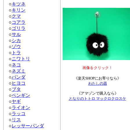
○
キツネ
○
キリン
○
クマ
○
コアラ
○
ゴリラ
○
サル
○
シカ
○
ゾウ
○
トラ
○
ニワトリ
○
ネコ
画像をクリック！
○
ネズミ
○
パンダ
《楽天SHOPにお寄りなら》
○
ヒヨコ
わたしの器
○
ブタ
《アマゾンで購入なら》
○
ペンギン
となりのトトロ マックロクロスケ
○
ヤギ
○
ライオン
○
ラッコ
○
リス
○
レッサーパンダ