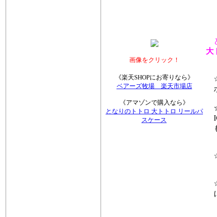
大
画像をクリック！
《楽天SHOPにお寄りなら》
☆
ベアーズ牧場 楽天市場店
ホ
《アマゾンで購入なら》
☆
となりのトトロ 大トトロ リールパ
I
スケース
も
☆
☆
に