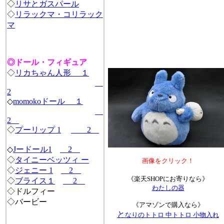
◇
リサとガスパール
◇
リラックマ・コリラック
マ
◎ドール・フィギュア
◇
リカちゃん人形 １
2
◇
momokoドール １
2
◇
プーリップ 1
2
◇
Jードール
1
2
◇
タイニーベッツィ ー
画像をクリック！
◇
ジェニー 1
2
《楽天SHOPにお寄りなら》
◇
ブライス１
2
わたしの器
◇ドルフィー
◇バービー
《アマゾンで購入なら》
と
なりのトトロ 中トトロ 小物入れ