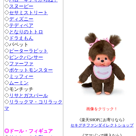
◇
スヌーピー
◇
セサミストリート
◇
ディズニー
◇
テディベア
◇
となりのトトロ
◇
ドラえもん
◇パペット
◇
ピーターラビット
◇
ピンクパンサー
◇
ファーファ
◇
ポケットモンスター
◇
ミッフィー
◇
ムーミン
◇
モンチッチ
◇
リサとガスパール
◇
リラックマ・コリラック
マ
画像をクリック！
《楽天SHOPにお寄りなら》
セキグチファンダイレクトショップ
◎ドール・フィギュア
《アマゾンで購入なら》