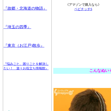
《アマゾンで購入なら》
『故郷・北海道の物語』
ベビチッチS
『埼玉の四季』
『東京（お江戸)散歩』
『悩みごと、困りごとを解決し
たい！ 遊々お役立ち情報館』
こんなぬい