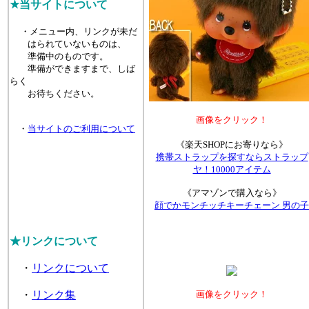
★当サイトについて
・メニュー内、リンクが未だ
はられていないものは、
準備中のものです。
準備ができますまで、しば
らく
お待ちください。
画像をクリック！
・
当サイトのご利用について
《楽天SHOPにお寄りなら》
携帯ストラップを探すならストラップ
ヤ！10000アイテム
《アマゾンで購入なら》
顔でかモンチッチキーチェーン 男の子
★リンクについて
・
リンクについて
・
リンク集
画像をクリック！