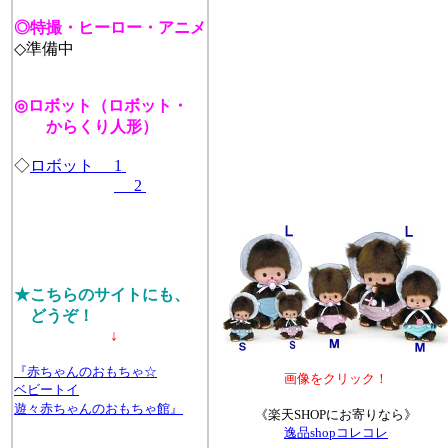
◎特撮・ヒーロー・アニメ
◇準備中
◎ロボット（ロボット・
からくり人形）
◇
ロボット 1
2
★こちらのサイトにも、
どうぞ！
↓
『赤ちゃんのおもちゃ☆
画像をクリック！
ベビートイ
遊々赤ちゃんのおもちゃ館』
《楽天SHOPにお寄りなら》
逸品shopコレコレ