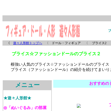
《
遊々人形館トップへ
〈 ドール・フィギュア 〈
ブライス2
ブライス☆ファッションドールのブライス２
根強い人気の
ブライス
☆
ファッションドールのブライス
ブライス
（ファッションドール）の紹介を続けてまいり
おすすめの
メニュー
★遊々人形館★
ブ
◎「ぬいぐるみ」の部屋