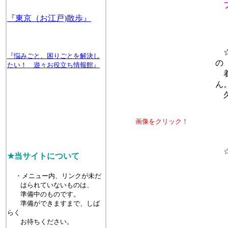
『東京（お江戸)散歩』
☆
『悩みごと、困りごとを解決し
の
たい！ 遊々お役立ち情報館』
着
ん
久
画像をクリック！
☆
★当サイトについて
ド
エ
・メニュー内、リンクが未だ
はられていないものは、
準備中のものです。
準備ができますまで、しば
らく
お待ちください。