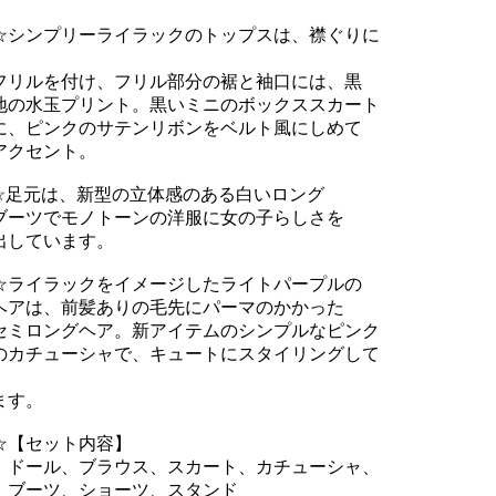
シンプリーライラックのトップスは、襟ぐりに
リルを付け、フリル部分の裾と袖口には、黒
の水玉プリント。黒いミニのボックススカート
、ピンクのサテンリボンをベルト風にしめて
クセント。
足元は、新型の立体感のある白いロング
ーツでモノトーンの洋服に女の子らしさを
しています。
ライラックをイメージしたライトパープルの
アは、前髪ありの毛先にパーマのかかった
ミロングヘア。新アイテムのシンプルなピンク
カチューシャで、キュートにスタイリングして
す。
【セット内容】
ール、ブラウス、スカート、カチューシャ、
ーツ、ショーツ、スタンド