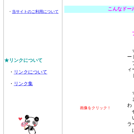
こんなドー
・
当サイトのご利用について
☆
ー
★リンクについて
ブ
ィ
・
リンクについて
ト
・
リンク集
☆
ま
わ
画像をクリック！
せ
い
ラ
に