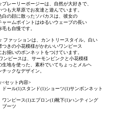
プレーリーポージーは、自然が大好きで、
つも大草原でお友達と遊んでいます。
白の顔に散ったソバカスは、彼女の
ャームポイントはゆるいウェーブの長い
毛も自慢です。
 ファッションは、カントリースタイル。白い
つきの小花模様がかわいいワンピース
お揃いのボンネットをつけています。
ンピースは、サーモンピンクと小花模様
生地を使った、素朴でいてちょっとメルヘ
チックなデザイン。
<セット内容>
ール(1)スタンド(1)ショーツ(1)サンボンネット
ンピース(1)エプロン(1)靴下(1)ハンティング
ブーツ