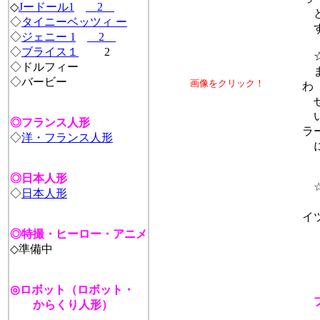
◇
Jードール
1
2
と
◇
タイニーベッツィ ー
す
◇
ジェニー 1
2
◇
ブライス１
2
☆
◇ドルフィー
ま
◇バービー
画像をクリック！
わ
せ
い
◎フランス人形
ラ
◇
洋・フランス人形
に
◎日本人形
☆
◇
日本人形
ド
イ
イ
◎特撮・ヒーロー・アニメ
◇準備中
◎ロボット（ロボット・
からくり人形）