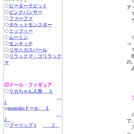
☆
◇
ピーターラビット
ア
◇
ピンクパンサー
て
◇
ファーファ
ヴ
◇
ポケットモンスター
◇
ミッフィー
☆
◇
ムーミン
っ
◇
モンチッチ
て
◇
リサとガスパール
彼
◇
リラックマ・コリラック
の
マ
み
◎ドール・フィギュア
◇
リカちゃん人形 １
2
◇
momokoドール １
☆
2
で
◇
プーリップ 1
2
ス
っ