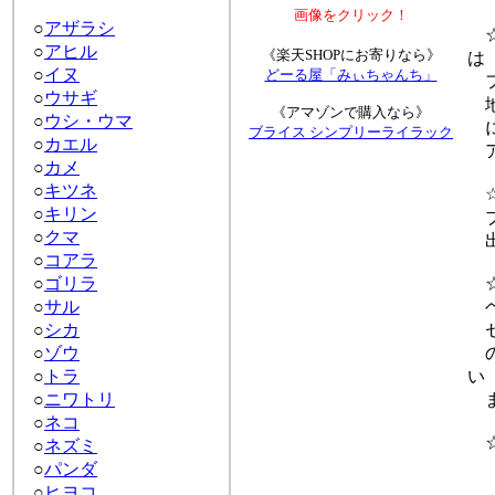
画像をクリック！
○
アザラシ
☆
○
アヒル
《楽天SHOPにお寄りなら》
は
○
イヌ
どーる屋「みぃちゃんち」
フ
○
ウサギ
地
《アマゾンで購入なら》
○
ウシ・ウマ
に
ブライス シンプリーライラック
○
カエル
ア
○
カメ
○
キツネ
☆
○
キリン
ブ
○
クマ
出
○
コアラ
○
ゴリラ
☆
○
サル
ヘ
○
シカ
セ
○
ゾウ
の
○
トラ
い
○
ニワトリ
ま
○
ネコ
☆
○
ネズミ
ド
○
パンダ
ブ
○
ヒヨコ