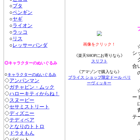
○
ブタ
○
ペンギン
○
ヤギ
○
ライオン
○
ラッコ
○
リス
画像をクリック！
○
レッサーパンダ
☆
シ
《楽天SHOPにお寄りなら》
ク
スリフト
◎キャラクターのぬいぐるみ
合
《アマゾンで購入なら》
の
○
キャラクターのぬいぐるみ
ブライス ショップ限定ドール ベリ
◇
アンパンマン
ーヴィッキー
◇
ガチャピン・ムック
☆
◇
ハローキティからね！
ー
◇
スヌーピー
に
◇
セサミストリート
青
◇
ディズニー
テ
◇
テディベア
ル
◇
となりのトトロ
◇
ドラえもん
◇パペット