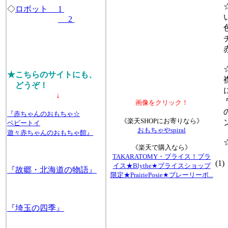
☆
◇
ロボット 1
い
2
色
チ
赤
☆
★こちらのサイトにも、
襟
どうぞ！
に
↓
ワ
画像をクリック！
の
『赤ちゃんのおもちゃ☆
《楽天SHOPにお寄りなら》
ン
ベビートイ
おもちゃやspiral
遊々赤ちゃんのおもちゃ館』
☆
《楽天で購入なら》
ド
TAKARATOMY・ブライス！ブラ
(1)
イス★Blythe★ブライスショップ
『故郷・北海道の物語』
ワ
限定★PrairiePosie★プレーリーポ...
『埼玉の四季』