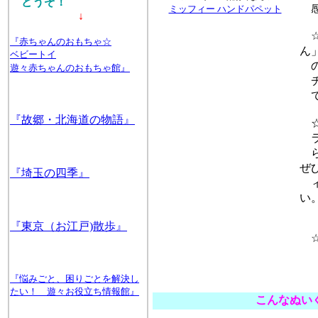
どうぞ！
感
ミッフィー ハンドパペット
↓
☆
『赤ちゃんのおもちゃ☆
ん
ベビートイ
の
遊々赤ちゃんのおもちゃ館』
チ
て
『故郷・北海道の物語』
☆
ラ
ら
ぜ
『埼玉の四季』
ィ
い
『東京（お江戸)散歩』
☆
『悩みごと、困りごとを解決し
たい！ 遊々お役立ち情報館』
こんなぬい