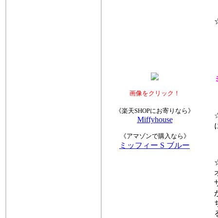
☆サ
ミ
画像をクリック！
《楽天SHOPにお寄りなら》
☆
Miffyhouse
に
《アマゾンで購入なら》
ミッフィー S ブルー
☆
オ
ザ
が
ち
る