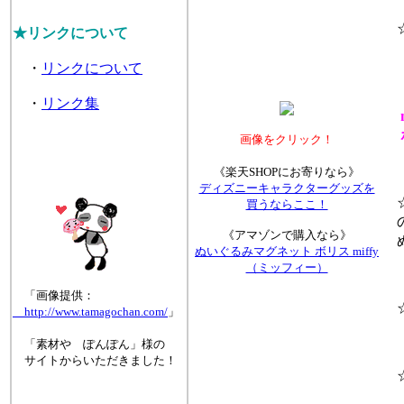
☆
★リンクについて
・
リンクについて
・
リンク集
ボ
画像をクリック！
《楽天SHOPにお寄りなら》
ディズニーキャラクターグッズを
☆
買うならここ！
の
《アマゾンで購入なら》
ぬ
ぬいぐるみマグネット ボリス miffy
（ミッフィー）
「画像提供：
☆
http://www.tamagochan.com/
」
「素材や ぽんぽん」様の
サイトからいただきました！
☆