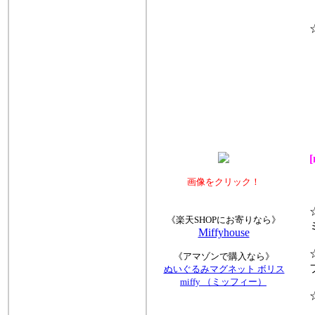
☆
画像をクリック！
☆
《楽天SHOPにお寄りなら》
ミ
Miffyhouse
☆
《アマゾンで購入なら》
フ
ぬいぐるみマグネット ボリス
miffy （ミッフィー）
☆