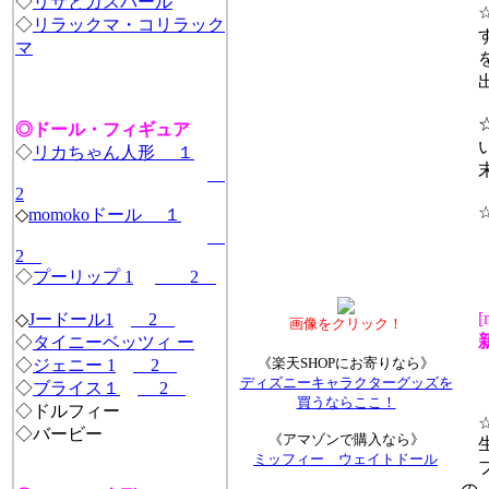
◇
リサとガスパール
☆
◇
リラックマ・コリラック
す
マ
を
出
☆
◎ドール・フィギュア
い
◇
リカちゃん人形 １
末
2
☆
◇
momokoドール １
2
◇
プーリップ 1
2
[
◇
Jードール
1
2
画像をクリック！
新
◇
タイニーベッツィ ー
《楽天SHOPにお寄りなら》
◇
ジェニー 1
2
ディズニーキャラクターグッズを
◇
ブライス１
2
買うならここ！
◇ドルフィー
☆we
◇バービー
《アマゾンで購入なら》
生
ミッフィー ウェイトドール
ブ