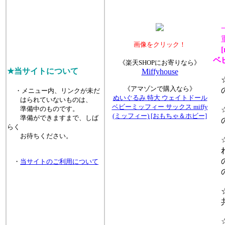
重
画像をクリック！
[
ベ
《楽天SHOPにお寄りなら》
★当サイトについて
Miffyhouse
☆
《アマゾンで購入なら》
の
・メニュー内、リンクが未だ
ぬいぐるみ 特大 ウェイトドール
はられていないものは、
ベビーミッフィー サックス miffy
準備中のものです。
☆
(ミッフィー) [おもちゃ＆ホビー]
準備ができますまで、しば
の
らく
お待ちください。
☆
れ
の
・
当サイトのご利用について
の
☆
共
☆