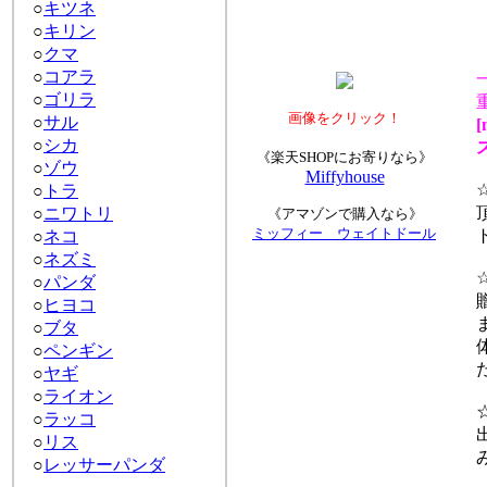
○
キツネ
○
キリン
○
クマ
○
コアラ
○
ゴリラ
重
画像をクリック！
○
サル
[m
○
シカ
ス
《楽天SHOPにお寄りなら》
○
ゾウ
Miffyhouse
☆
○
トラ
頂
○
ニワトリ
《アマゾンで購入なら》
ミッフィー ウェイトドール
ト
○
ネコ
○
ネズミ
☆
○
パンダ
贈
○
ヒヨコ
ま
○
ブタ
体
○
ペンギン
た
○
ヤギ
○
ライオン
☆
○
ラッコ
出
○
リス
み
○
レッサーパンダ