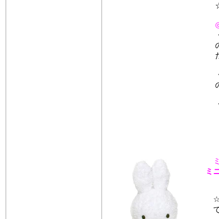
☆
・
の
た
・
の
・
ミ
☆m
で