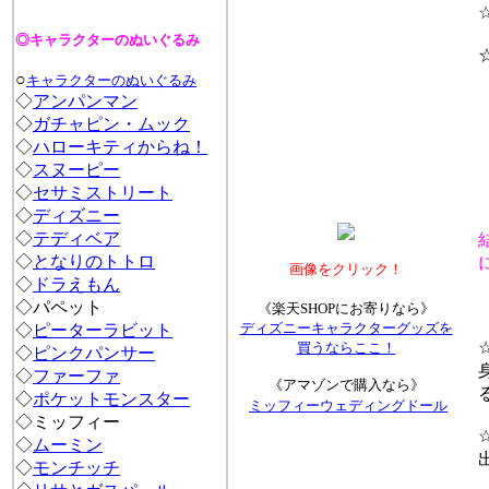
☆
◎キャラクターのぬいぐるみ
☆[
○
キャラクターのぬいぐるみ
◇
アンパンマン
◇
ガチャピン・ムック
◇
ハローキティからね！
◇
スヌーピー
◇
セサミストリート
◇
ディズニー
◇
テディベア
◇
となりのトトロ
に
画像をクリック！
◇
ドラえもん
［
◇パペット
《楽天SHOPにお寄りなら》
ディズニーキャラクターグッズを
◇
ピーターラビット
☆
買うならここ！
◇
ピンクパンサー
身
◇
ファーファ
《アマゾンで購入なら》
る
◇
ポケットモンスター
ミッフィーウェディングドール
◇
ミッフィー
☆
◇
ムーミン
出
◇
モンチッチ