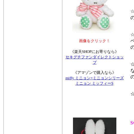
☆
の
☆
ベ
画像をクリック！
の
《楽天SHOPにお寄りなら》
セキグチファンダイレクトショッ
プ
☆
な
《アマゾンで購入なら》
の
miffy ミニョン×ミニョンシリーズ
ミニョン ミッフィーS
☆
S