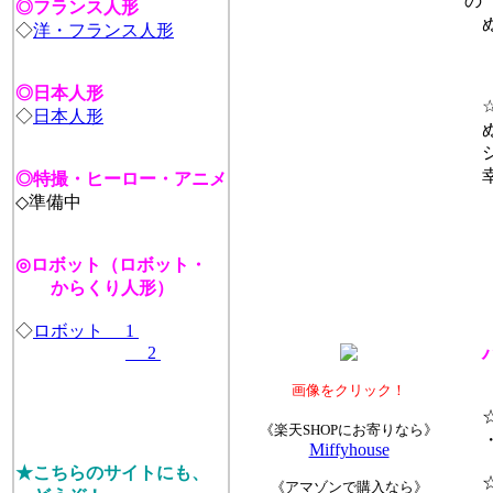
の
◎フランス人形
ぬ
◇
洋・フランス人形
◎日本人形
☆
◇
日本人形
ぬ
シ
幸
◎特撮・ヒーロー・アニメ
◇準備中
◎ロボット（ロボット・
からくり人形）
◇
ロボット 1
2
画像をクリック！
☆
《楽天SHOPにお寄りなら》
・
Miffyhouse
★こちらのサイトにも、
☆
《アマゾンで購入なら》