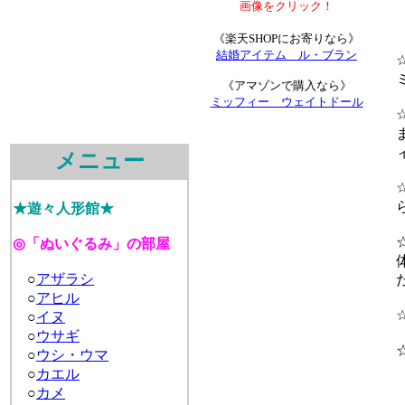
画像をクリック！
《楽天SHOPにお寄りなら》
結婚アイテム ル・ブラン
☆
ミ
《アマゾンで購入なら》
ミッフィー ウェイトドール
☆
ま
ィ
メニュー
☆
ら
★遊々人形館★
☆
◎「ぬいぐるみ」の部屋
体
○
アザラシ
だ
○
アヒル
☆
○
イヌ
○
ウサギ
☆
○
ウシ・ウマ
○
カエル
○
カメ