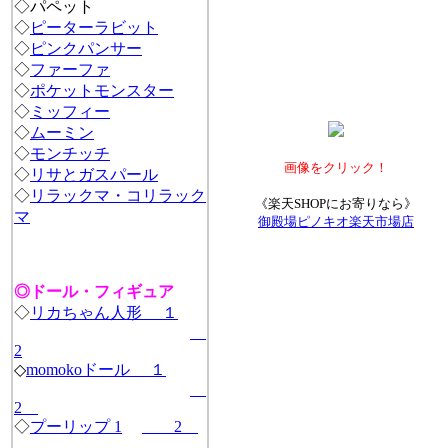
◇パペット
◇
ピーターラビット
◇
ピンクパンサー
◇
ファーファ
◇
ポケットモンスター
◇
ミッフィー
◇
ムーミン
◇
モンチッチ
画像をクリック！
◇
リサとガスパール
◇
リラックマ・コリラック
《楽天SHOPにお寄りなら》
マ
御殿場ピノキオ楽天市場店
◎ドール・フィギュア
◇
リカちゃん人形 １
2
◇
momokoドール １
2
◇
プーリップ 1
2