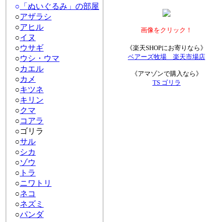
○
「ぬいぐるみ」の部屋
○
アザラシ
○
アヒル
画像をクリック！
○
イヌ
○
ウサギ
《楽天SHOPにお寄りなら》
ベアーズ牧場 楽天市場店
○
ウシ・ウマ
○
カエル
《アマゾンで購入なら》
○
カメ
TS ゴリラ
○
キツネ
○
キリン
○
クマ
○
コアラ
○
ゴリラ
○
サル
○
シカ
○
ゾウ
○
トラ
○
ニワトリ
○
ネコ
○
ネズミ
○
パンダ