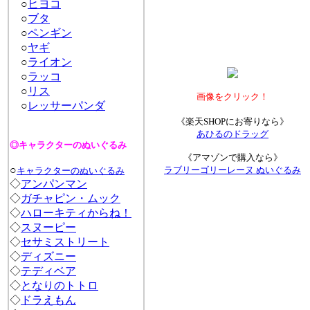
○
ヒヨコ
○
ブタ
○
ペンギン
○
ヤギ
○
ライオン
○
ラッコ
○
リス
画像をクリック！
○
レッサーパンダ
《楽天SHOPにお寄りなら》
あひるのドラッグ
◎キャラクターのぬいぐるみ
《アマゾンで購入なら》
○
ラブリーゴリーレーヌ ぬいぐるみ
キャラクターのぬいぐるみ
◇
アンパンマン
◇
ガチャピン・ムック
◇
ハローキティからね！
◇
スヌーピー
◇
セサミストリート
◇
ディズニー
◇
テディベア
◇
となりのトトロ
◇
ドラえもん