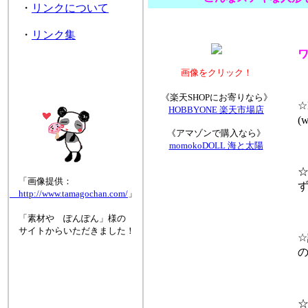
・
リンクについて
・
リンク集
ワ
画像をクリック！
《楽天SHOPにお寄りなら》
☆N
HOBBYONE 楽天市場店
(wi
《アマゾンで購入なら》
momokoDOLL 海と太陽
☆
「画像提供：
ず
http://www.tamagochan.com/
」
「素材や ぽんぽん」様の
サイトからいただきました！
☆
の
☆