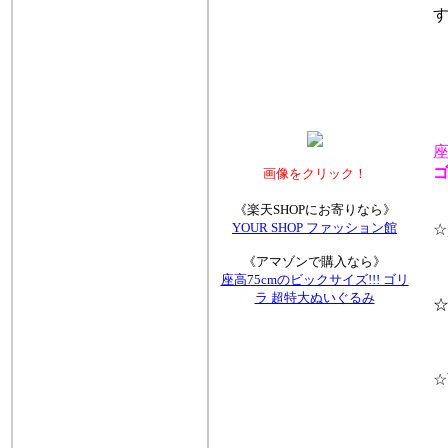
す
座
ゴ
画像をクリック！
《楽天SHOPにお寄りなら》
YOUR SHOP ファッション館
☆超
《アマゾンで購入なら》
座高75cmのビックサイズ!!! ゴリ
ラ 超特大ぬいぐるみ
☆
☆商