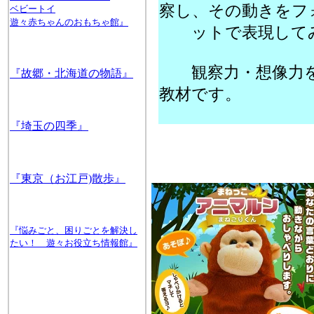
察し、その動きをフ
ベビートイ
遊々赤ちゃんのおもちゃ館』
ットで表現してみ
観察力・想像力を
『故郷・北海道の物語』
教材です。
『埼玉の四季』
『東京（お江戸)散歩』
『悩みごと、困りごとを解決し
たい！ 遊々お役立ち情報館』