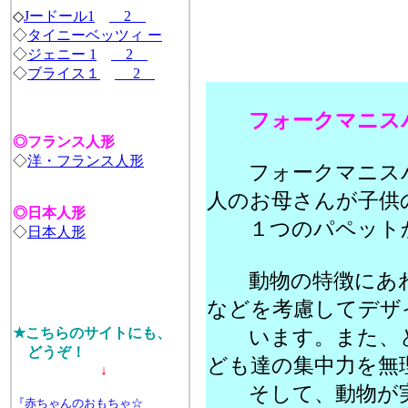
◇
Jードール
1
2
◇
タイニーベッツィ ー
◇
ジェニー 1
2
◇
ブライス１
2
フォークマニス
◎フランス人形
◇
洋・フランス人形
フォークマニスパペ
人のお母さんが子供
◎日本人形
１つのパペットか
◇
日本人形
動物の特徴にあわ
などを考慮してデザ
★こちらのサイトにも、
います。また、ど
どうぞ！
ども達の集中力を無
↓
そして、動物が実
『赤ちゃんのおもちゃ☆