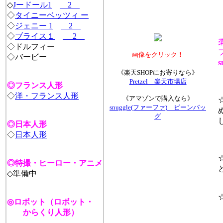
◇
Jードール
1
2
◇
タイニーベッツィ ー
◇
ジェニー 1
2
◇
ブライス１
2
◇ドルフィー
フ
画像をクリック！
◇バービー
sn
《楽天SHOPにお寄りなら》
Pretzel 楽天市場店
◎フランス人形
◇
洋・フランス人形
《アマゾンで購入なら》
☆
snuggle(ファーファ) ビーンバッ
ぬ
グ
し
◎日本人形
◇
日本人形
☆
◎特撮・ヒーロー・アニメ
と
◇準備中
☆
◎ロボット（ロボット・
からくり人形）