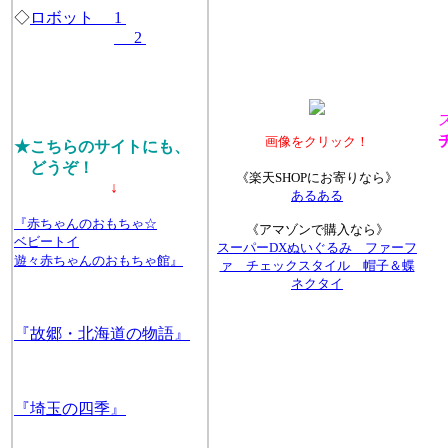
◇
ロボット 1
2
チ
画像をクリック！
★こちらのサイトにも、
どうぞ！
《楽天SHOPにお寄りなら》
↓
あるある
『赤ちゃんのおもちゃ☆
《アマゾンで購入なら》
ベビートイ
スーパーDXぬいぐるみ ファーフ
遊々赤ちゃんのおもちゃ館』
ァ チェックスタイル 帽子＆蝶
ネクタイ
☆
全
『故郷・北海道の物語』
『埼玉の四季』