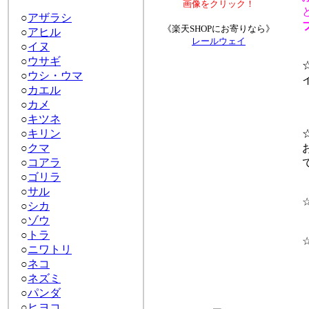
画像をクリック！
と
○
アザラシ
フ
《楽天SHOPにお寄りなら》
○
アヒル
レールウェイ
○
イヌ
○
ウサギ
☆
○
ウシ・ウマ
イ
○
カエル
文
○
カメ
○
キツネ
○
キリン
☆
○
クマ
お
○
コアラ
で
○
ゴリラ
○
サル
☆
○
シカ
○
ゾウ
○
トラ
☆
○
ニワトリ
約
○
ネコ
○
ネズミ
○
パンダ
○
ヒヨコ