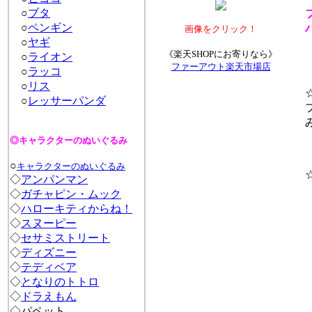
○
ブタ
ファ
○
ペンギン
ハ
画像をクリック！
○
ヤギ
《楽天SHOPにお寄りなら》
○
ライオン
ファーアウト楽天市場店
○
ラッコ
○
リス
☆
○
レッサーパンダ
フ
み
◎キャラクターのぬいぐるみ
○
キャラクターのぬいぐるみ
☆
◇
アンパンマン
高
◇
ガチャピン・ムック
◇
ハローキティからね！
◇
スヌーピー
◇
セサミストリート
◇
ディズニー
◇
テディベア
◇
となりのトトロ
◇
ドラえもん
◇パペット