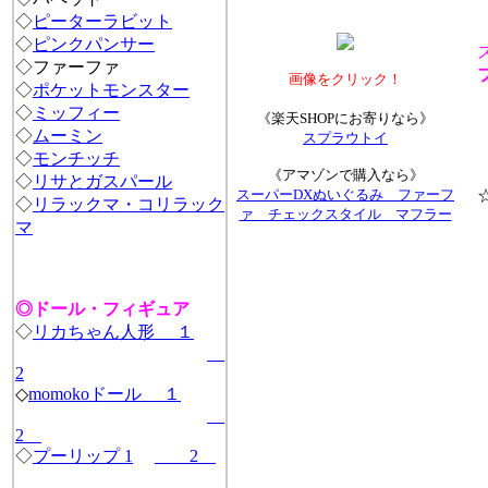
◇
ピーターラビット
◇
ピンクパンサー
◇
ファーファ
フ
画像をクリック！
◇
ポケットモンスター
◇
ミッフィー
《楽天SHOPにお寄りなら》
◇
ムーミン
スプラウトイ
◇
モンチッチ
《アマゾンで購入なら》
◇
リサとガスパール
スーパーDXぬいぐるみ ファーフ
☆
◇
リラックマ・コリラック
ァ チェックスタイル マフラー
全
マ
◎ドール・フィギュア
◇
リカちゃん人形 １
2
◇
momokoドール １
2
◇
プーリップ 1
2