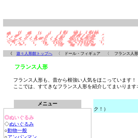
《
遊々人形館トップへ
〈 ドール・フィギュア 〈
フランス人形
フランス人形
フランス人形も
、昔から根強い人気をほこっています！
ここでは、すてきな
フランス人形
を紹介してまいります
メニュー
ク！）
◎ぬいぐるみ
◇
ぬいぐるみ
○
動物一般
○
アンパンマン