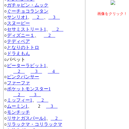
○
ガチャピン・ムック
○
ぐーチョコランタン
画像をクリック！
○
サンリオ1
、
2
、
3
○
スヌーピー
○
セサミストリート1
、
2
○
ディズニー１
、
2
○
テディベア
○
となりのトトロ
○
ドラえもん
○パペット
○
ピーターラビット1
、
2
3
4
○
ピンクパンサー
○
ファーファ
○
ポケットモンスター1
2
3
○
ミッフィー1
、
2
○
ムーミン1
、 2
3
○
モンチッチ
○
リサとガスパール1
、
2
○
リラックマ・コリラックマ