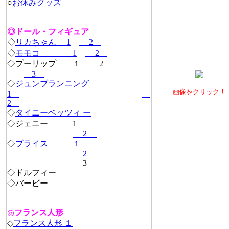
○
お休みグッズ
◎ドール・フィギュア
◇
リカちゃん 1
2
◇
モモコ 1
2
◇プーリップ １ 2
3
◇
ジュンブランニング
画像をクリック！
1
2
◇
タイニーベッツィ ー
◇ジェニー 1
2
◇
ブライス １
2
3
◇ドルフィー
◇バービー
◎
フランス人形
◇
フランス人形 １